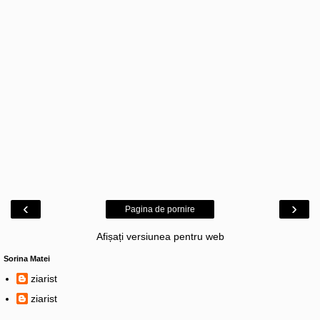
‹
›
Pagina de pornire
Afișați versiunea pentru web
Sorina Matei
ziarist
ziarist