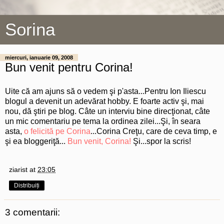
Sorina
miercuri, ianuarie 09, 2008
Bun venit pentru Corina!
Uite că am ajuns să o vedem şi p'asta...Pentru Ion Iliescu
blogul a devenit un adevărat hobby. E foarte activ şi, mai
nou, dă ştiri pe blog. Câte un interviu bine direcţionat, câte
un mic comentariu pe tema la ordinea zilei...Şi, în seara
asta,
o felicită pe Corina
...Corina Creţu, care de ceva timp, e
şi ea bloggeriţă...
Bun venit, Corina!
Şi...spor la scris!
ziarist
at
23:05
Distribuiți
3 comentarii: